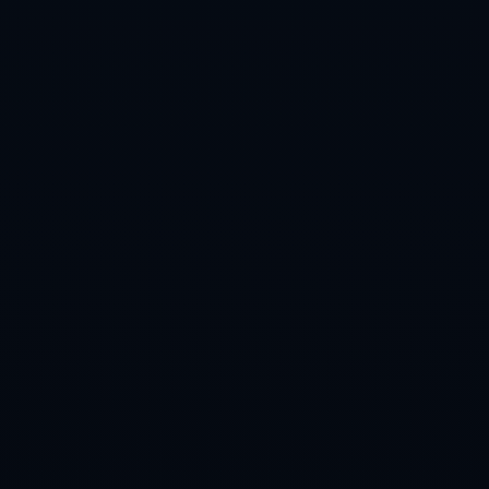
本网站为用户提供一站式的家居装修解决方案，涵盖设计灵
感、材料选择、施工指导等多个方面。我们与多家知名装修
公司合作，为用户提供专业的在线咨询和报价服务。网站上
有丰富的装修案例和用户分享，帮助用户获得灵感
栏目导航
– 关于我们
– 服务优势
– 团队介绍