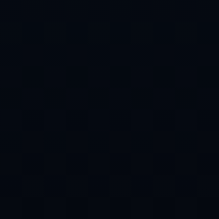
– 问题解答
– 新闻动态
– 联系我们
联系方式
地址:湖北省省直辖县级行政区划神农架林区阳日镇
电话:024-8000313
手机:17751870959
邮箱:admin@santencos.com