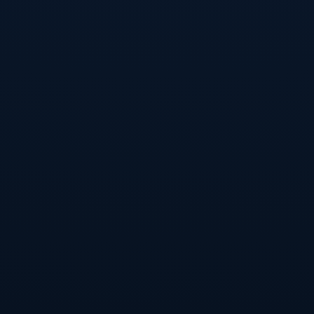
在选择在线入口地址前必须考虑的几个要素