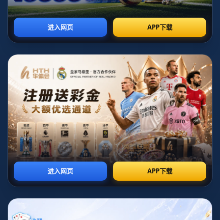
随着世界杯这样级别的足球盛事不断升温,很多球迷不再
满足于单纯看比赛,而是希望通过实时滚球参与到每一次
进攻与防守之中。也正因为如此,世界杯滚球在线入口地