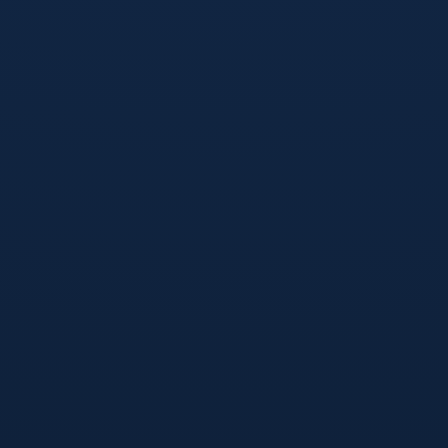
吃亏。
从入口地址辨别平台的合规性与安全性
谈到世界杯滚球在线入口地址,不少人首先想到的是“如
何找到最新地址”“怎样避免打不开”等问题,但更关键的
问题是:这个入口背后是否是有牌照、有风控体系的运营
方。一般而言,合规平台会在首页底部或“关于我们”页面
清晰标注持牌信息、安全认证、隐私条款等内容;域名多
采用正规顶级域名,并启用HTTPS加密,浏览器地址栏会
显示安全锁标识。相反,一些来路不明的滚球入口链接往
往通过短网址、陌生跳转页甚至社交软件私发方式传播,
不仅未提供任何资质说明,还可能伴随恶意插件或钓鱼表
单。用户只要稍加留意,就能在入口层面识别出是否存在
盗号、信息外泄、资金无法提现等潜在风险。
入口稳定性与访问体验的重要意义
世界杯比赛节奏紧凑,很多关键盘口往往只在几十秒甚至
几秒钟内开放;如果在线入口地址不稳定,频繁出现打不