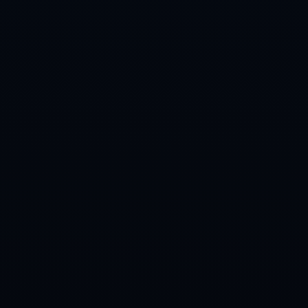
电话:024-8000313
手机:17751870959
邮箱:admin@santencos.com
今日推荐
2026世界杯下注哪个好官方
2026-08-09