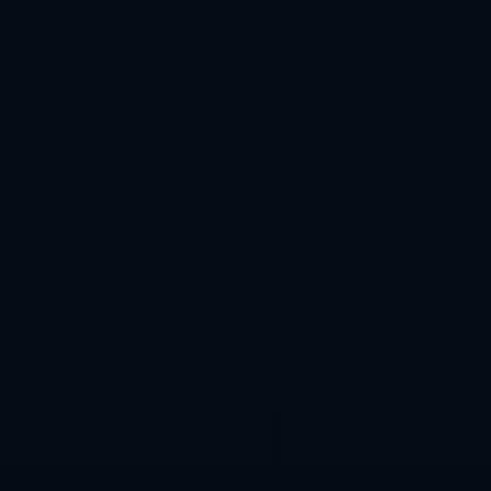
热门新闻
2026世界杯下注哪个好官方
2026世界杯直播官网热门
世界杯投注实时热门
欧洲杯惊艳对决！罗马尼亚3：0完胜乌克兰，
创开赛最精彩一战！