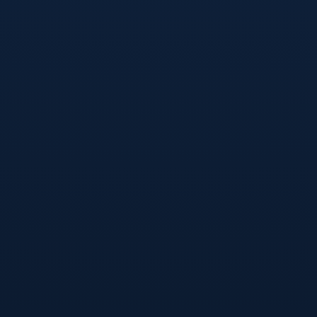
训练场上，小蜘蛛的状态同样火热。据现场媒体报道，
在最近几次对抗训练中，他多次在高压逼抢中完成抢断
后迅速推进，或以一脚直塞撕开后防，或通过个人突破
制造杀机。他在门前的冷静也令人印象深刻，多次面对
门将时选择最合理的处理方式，而非盲目追求个人数
据。这种成熟的决策能力，使他在资深队友眼中不再只
是“天才小将”，而更像是一名真正意义上的关键球员。
更衣室内部对“小蜘蛛”的期待同样水涨船高。一位资深
中场在接受采访时表示：“我们都知道淘汰赛的比赛节
奏会更紧，空间更小，这正是‘小蜘蛛’的舞台。他总能
在别人觉得已经无路可走的地方找到解法。对我们来
说，他就像一把打开密集防守的钥匙。”队内这种由内