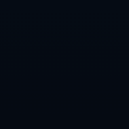
本网站为用户提供一站式的家居装修解决方案，涵盖设计灵
感、材料选择、施工指导等多个方面。我们与多家知名装修
公司合作，为用户提供专业的在线咨询和报价服务。网站上
有丰富的装修案例和用户分享，帮助用户获得灵感
栏目导航