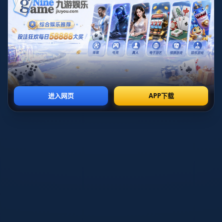
“我们已经准备好了，这支球队具备进入八强甚至走得
更远的全部条件。”黑尔默斯在发布会上语气坚定，“外
界怎么看不重要，关键是我们内部的信念。尤其是‘小蜘
蛛’，他这赛季的成长有目共睹，我相信他会在淘汰赛打
出决定性的表现。”这番表态迅速在社交媒体上引发广
泛讨论，不少球迷表示，习惯了这支球队低调务实的形
象，黑尔默斯如此高调“力挺”，足见他对球队状态的认
可。
事实上，床单军团近期的表现的确支撑了主帅的底气。
在联赛中，他们凭借稳固的后防和高效的定位球屡屡绝
杀对手，而在欧战小组赛阶段，球队在强手环伺的小组
中力压对手头名出线，多场关键战役中都表现出顽强的
比赛掌控力和心理素质。尤其是几场硬仗里，球队在逆
境下展现出的韧性，让人看到了那支曾多次杀入欧战决
赛的“铁军”影子。
其中表现最亮眼的，无疑是“小蜘蛛”。这位年仅二十出
头的前场多面手本赛季迎来大爆发，凭借灵活的跑位、