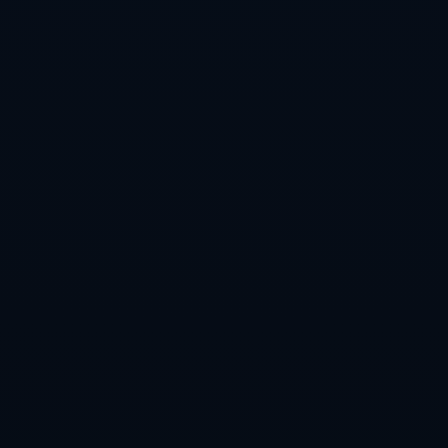
服务优势
团队介绍
问题解答
新闻资讯
联系我们
热门新闻
足球比赛赛程安排方式的优化与实践探索
世界杯滚球苹果官方