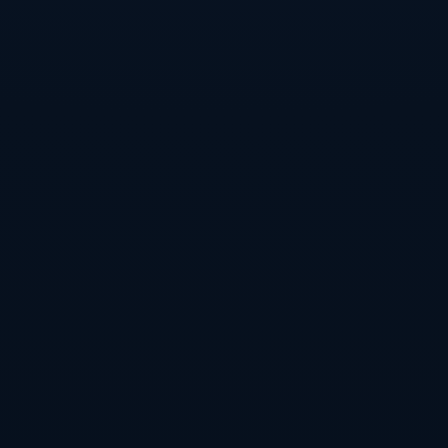
联赛与中国足球在新周期中的人事流动逻辑：在资本回
归理性、大牌外援数量减少的当下，本土球员的重要性
进一步凸显，尤其是像他这样既有国家队经历、又处于
成长曲线上升阶段的“中坚力量”，已成为各家俱乐部争
相抢夺的关键资源。从宏观层面看，本土核心流向实力
更强、管理更完善、竞争更激烈的平台，有助于持续抬
高联赛整体竞技水准；而对于出身中小俱乐部的球员而
言，他们用汗水换来的成长，最终也有机会在更大舞台
上获得回报，这也是职业足球生态链中颇为正常的一
环。
对河南队的支持者来说，眼下或许最难习惯的是未来主
场的那块防守版图再也看不到熟悉的身影，但足球的魅
力之一，正是在于它从不为某一个人停止向前。新的引
援、新的战术体系、新一代年轻球员，将在接下来的赛
季中逐渐走到聚光灯下，尝试接过前辈肩上的责任。而
对这位28岁的国脚本人而言，新阶段同样意味着新的考
验：他必须在更严格的内部竞争、更苛刻的外界眼光与
更高的成绩目标下，证明自己配得上“国足希望之星”这