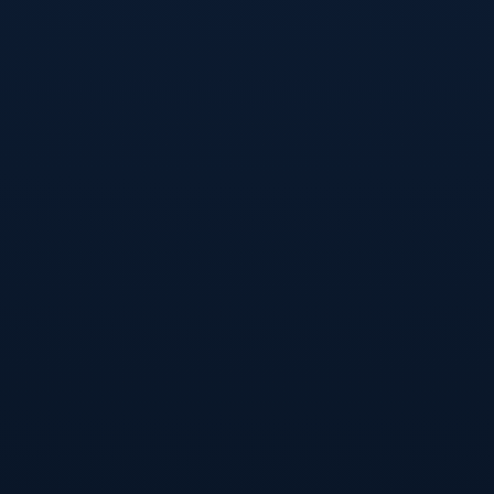
内人士透露，数支志在冲击联赛冠军与亚冠参赛资格的
中超劲旅已经抛出橄榄枝，其中不乏近年来在后防体系
不断升级、希望引入本土高水平中卫以实现“本土化防
线+外援前场”组合的俱乐部。有的南方豪门急需在老将
淡出后找到合适接班人；有的传统强队在上赛季暴露出
防线稳定性不足的问题，希望通过引进国脚级中后卫来
增强中路防守硬度；还有部分崛起中的“新贵”希望通过
签下当打国脚，提升球队整体气质与品牌影响力。从打
法特点和年龄结构来看，无论是哪一家最终签下他，几
乎都可以实现短期即战力与长期核心培养的双重收益。