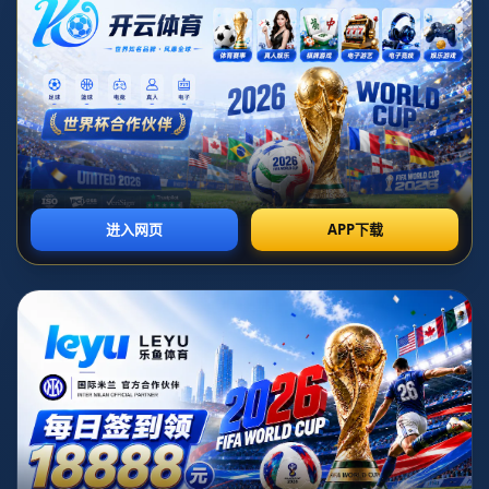
国足希望之星28岁国脚宣布告别河南队！新
东家呼之欲出
2026-01-02T03:51:25+08:00
admin
在中超冬季转会窗口尚未正式“引爆”之前，一则来自中
原大地的消息率先搅动了转会市场的平静——年仅28岁
的国脚后卫公开宣布告别河南队。这位被球迷视作“国
足希望之星”的后防核心，结束了自己在河南队的重要
一段职业旅程，而他的下一站也在各路消息中渐渐浮出
水面，新东家呼之欲出。这一动向不仅牵动着河南球迷
的情绪，也让关注中国足球未来走向的球迷格外留意：
处在当打之年的国脚做出如此关键转折，将给本已趋于
重建与洗牌状态的中超格局带来怎样的连锁反应？